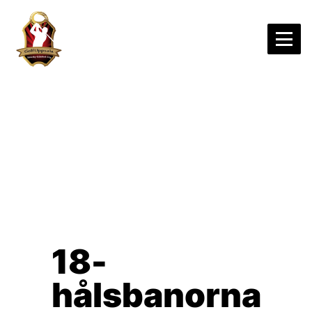
Hoppa till innehåll
18-
hålsbanorna