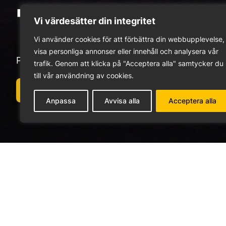
TaylorM
Vi värdesätter din integritet
Vi använder cookies för att förbättra din webbupplevelse,
visa personliga annonser eller innehåll och analysera vår
Prova ut din utrustning i vår högteknologiska Ta
trafik. Genom att klicka på "Acceptera alla" samtycker du
till vår användning av cookies.
BOKA TID
Anpassa
Avvisa alla
Acceptera alla
Det finns numera fyra TaylorMade Performance Labs i
London, och hos oss på Söderby Golf. TaylorMade Pe
custom fitting servicen på marknaden.
Den stora skillnaden mellan ”vanliga” Custom Fittin
kroppspårningssystem där golfaren tar på sig en dräk
av sju 1,7 megapixelkameror som tar 360 bilder per se
GEARS-data tillsammans med data från Trackman Lau