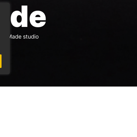
ade
ylorMade studio
 Europa: Kölner Golf Club i Tyskland, Golf Santander utan
rformance Labs förenar golfspelaren, instruktören och ava
g studios och TaylorMades Performance Lab är en teknologi 
t med ett antal punkter på som gör att man kan mäta och an
kund och alla dessa bilder blir en film i 3D-format där man
nch Monitor gör det möjligt för TMPL-att bestämma den o