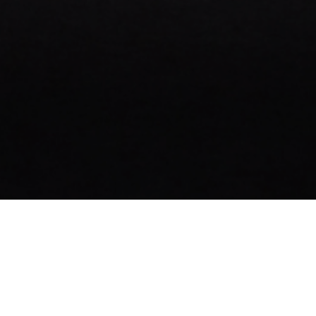
för Madrid, anrika Wentworth Golf Club utanför
ncerad teknik för att kunna leverera den bästa
som kallas ”Gears”. Gears är ett
alysera en golfsving in i minsta detalj. Gears drivs
 kan se alla detaljer av en golfares svingrörelse.
ptimala kombinationen av klubbhuvud, skaft, och