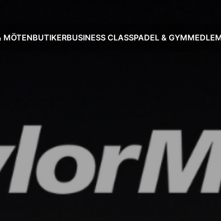
& MÖTEN
BUTIKER
BUSINESS CLASS
PADEL & GYM
MEDLEM